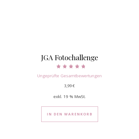
JGA Fotochallenge
Bewertet mit
Ungeprüfte Gesamtbewertungen
5.00
von 5
3,99
€
exkl. 19 % MwSt.
IN DEN WARENKORB