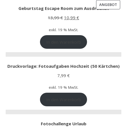
PROD
ANGEBOT
Geburtstag Escape Room zum Ausdrucken
Ursprünglicher Preis war: 13,99
Aktueller Preis ist: 10,99
13,99
€
10,99
€
exkl. 19 % MwSt.
In den Warenkorb
Druckvorlage: Fotoaufgaben Hochzeit (50 Kärtchen)
7,99
€
exkl. 19 % MwSt.
In den Warenkorb
Fotochallenge Urlaub