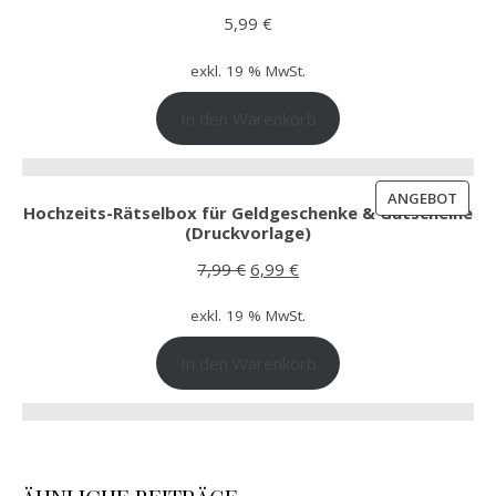
5,99
€
exkl. 19 % MwSt.
In den Warenkorb
PROD
ANGEBOT
Hochzeits-Rätselbox für Geldgeschenke & Gutscheine
(Druckvorlage)
Ursprünglicher Preis war: 7,99 €
Aktueller Preis ist: 6,99 €.
7,99
€
6,99
€
exkl. 19 % MwSt.
In den Warenkorb