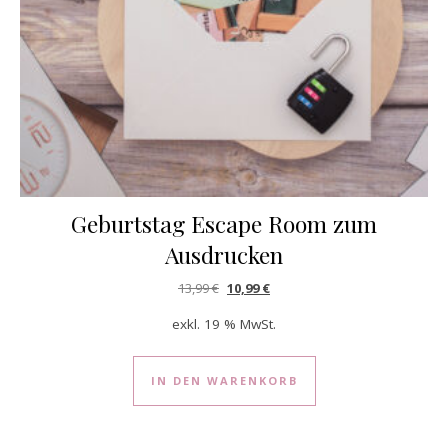
Geburtstag Escape Room zum
Ausdrucken
Ursprünglicher Preis war: 13,99 €
Aktueller Preis ist: 10,99 €.
13,99
€
10,99
€
exkl. 19 % MwSt.
IN DEN WARENKORB