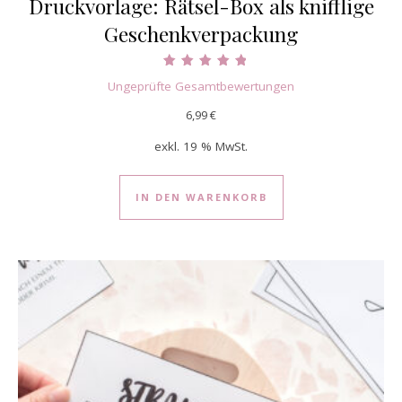
Druckvorlage: Rätsel-Box als knifflige
Geschenkverpackung
Bewertet mit
Ungeprüfte Gesamtbewertungen
5.00
von 5
6,99
€
exkl. 19 % MwSt.
IN DEN WARENKORB